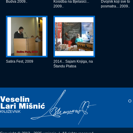
Budva 2009..
Kosidba na Bjelasici...
Dvojnik koji sve to
2009..
posmatra... 2009..
Satira Fest, 2009
2014... Sajam Knjiga, na
Štandu Platoa
O 