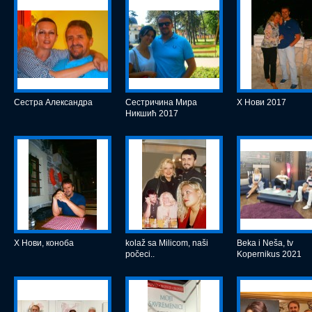
Сестра Александра
Сестричина Мира
Х Нови 2017
Никшић 2017
Х Нови, коноба
kolaž sa Milicom, naši
Beka i Neša, tv
počeci..
Kopernikus 2021