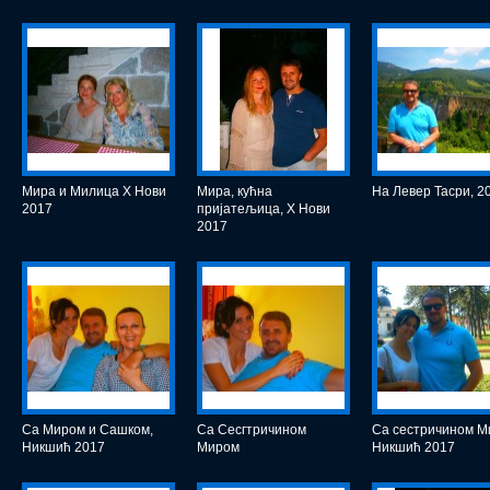
Мира и Милица Х Нови
Мира, кућна
На Левер Тасри, 2
2017
пријатељица, Х Нови
2017
Са Миром и Сашком,
Са Сесгтричином
Са сестричином М
Никшић 2017
Миром
Никшић 2017