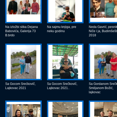
Na izložbi slika Dejana
Na sajmu knjiga, pre
Neda Gavrić, pesnik
Babovića, Galerija 73
neku godinu
Niče i ja, Budimšeš
B.brdo
2018
Sa Gocom Srećkovič,
Sa Gocom Srečkovič,
Sa Gordanom Srečko
Lajkovac 2021
Lajkovac 2021..
Smiljanom Božić,
lajkovac