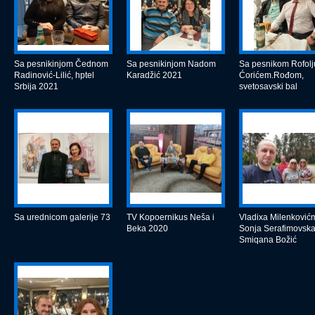
Sa pesnikinjom Čednom
Sa pesnikinjom Nadom
Sa pesnikom Rofol
Radinović-Lilić, hptel
Karadžić 2021
Ćorićem.Rođom,
Srbija 2021
svetosavski bal
Sa urednicom galerije 73
TV Kopoernikus Neša i
Vladixa Milenković
Beka 2020
Sonja Serafimovska
Smiqana Božić