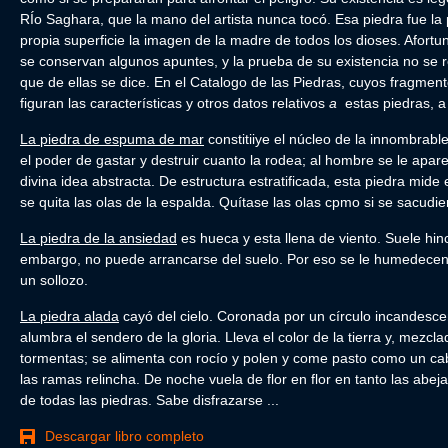
RÍo Saghara, que la mano del artista nunca tocó. Esa piedra fue la 
propia superficie la imagen de la madre de todos los dioses. Afort
se conservan algunos apuntes, y la prueba de su existencia no se 
que de ellas se dice. En el Catalogo de las Piedras, cuyos fragmen
figuran las características y otros datos relativos
a
estas piedras, a
La piedra de espuma de mar
constitiiye el núcleo de la innombrabl
el poder de gastar y destruir cuanto la rodea; al hombre se le apa
divina idea abstracta. De estructura estratificada, esta piedra mide 
se quita las olas de la espalda. Quítase las olas cpmo si se sacudier
La piedra de la ansiedad
es hueca y esta llena de viento. Suele hin
embargo, no puede arrancarse del suelo. Por eso se le humedecen 
un sollozo.
La piedra alada
cayó del cielo. Coronada por un cír­culo incandescen
alumbra el sendero de la gloria. Lleva el color de la tierra y, mezc
tormentas; se alimenta con rocío y polen y come pasto como un ca
las ramas relincha. De noche vuela de flor en flor en tanto las abej
de todas las piedras. Sabe disfrazarse ...
Descargar libro completo