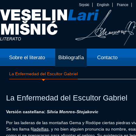
Srpski
English
France
Sobre el literato
Bibliografía
Contacto
La Enfermedad del Escultor Gabriel
La Enfermedad del Escultor Gabriel
Versión castellana:
Silvia Monros-Stojakovic
P
or las laderas de las montañas Gema y Rodópe ciertas piedras v
Se les llama fi
ladelfias
, y no bien alguien pronuncia su nombre, esas
como si se prepararan para afrontar el peligro. Su existencia es le