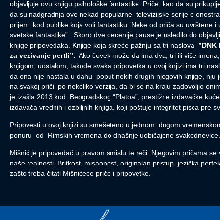
objavljuje ovu knjigu psihološke fantastike. Priče, kao da su prikuplj
da su nadgradnja ove nekad popularne televizijske serije o onostr
prijem kod publike koja voli fantastiku. Neke od priča su uvrštene i
svetske fantastike”. Skoro dve decenije pause je usledilo do objavlj
knjige pripovedaka. Knjige koja skreće pažnju sa tri naslova
”
DNK H
za vezivanje pertli”.
Ako čovek može da ima dva, tri ili više imena, z
knjigom, uostalom, takođe svaka pripovetka u ovoj knjizi ima tri nas
da ona nije nastala u dahu poput nekih drugih njegovih knjige, nju je
na svakoj priči po nekoliko verzija, da bi se na kraju zadovoljio oni
je izašla 2013 kod Beogradskog “Platoa”, prestižne izdavačke kuće
izdavača vrednih i ozbiljnih knjiga, koji poštuje integritet pisca pre s
Pripovesti u ovoj knjizi su smešeteno u jednom dugom vremenskom
ponuru od Rimskih vremena do dnašnje uobičajene svakodnevice.
Mišnić je pripovedač u pravom smislu te reči. Njegovim pričama s
naše realnosti. Britkost, misaonost, originalan pristup, jezička perf
zašto treba čitati Mišnićece priče i pripovetke.