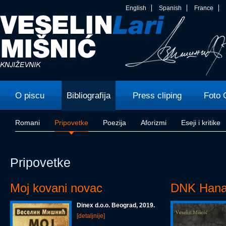
English
Spanish
France
O piscu
Bibliografija
Press cliping
Foto 
Romani
Pripovetke
Poezija
Aforizmi
Eseji i kritike
Pripovetke
Moj kovani novac
DNK Han
Dinex d.o.o. Beograd, 2019.
[detaljnije]