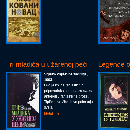
Tri mladića u užarenoj peći
Legende o 
Srpska književna zadruga,
1993.
Ovo je knjiga fantastičnih
pripovedaka. Idealna za svaku
antologiju fantastične proze.
Tipična za Mišnićevo poimanje
sveta.
[detaljnije]