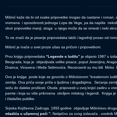
Mišnić kaže da bi od svake pripovetke mogao da nastane i roman, 
vremena i sposobnosti jednoga Lope de Vege, pa da napiše nekoliko
okvir pripovetke manji, stoga u njega može da se smesti i neki skro
To ne znači da je pisanje pripovedaka lakši i lagodniji posao od r
Mišnić je inače u svet proze ušao sa pričom i pripovetkom.
Prvu knjigu pripovedaka
“Legende o ludilu”
je objavio 1987 u izda
Beograda, koja je objavljivala velike pisace, poput Jesenjina, Aragon
Drainca, Vinavera i Meše Selimovića. Recenzenti su mu bili Mirko 
Ovo je knjiga posle koje se govorilo o Mišnićevom “kreativnom ludilu
zemlja. Ona priča svoje priče o ljudima i događajima. Sećanja zemlje
sežu do daleke prošlosti. Otuda pripovesti u ovoj knjizi zadiru u vr
pamte i koja su više prikrivena okriljem mitskog i legendi. Knjiga je
i čitalačke publike.
Srpska Književna Zadruga. 1993 godine objavljuje Mišnićevu drug
mladića u užarenoj peći ”.
Netipično za ovog izdavača , urednik M