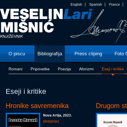
English
Spanish
France
O piscu
Bibliografija
Press cliping
Foto 
Romani
Pripovetke
Poezija
Aforizmi
Eseji i kritike
Eseji i kritike
Hronike savremenika
Drugom st
Nova Artija, 2023.
[detaljnije]