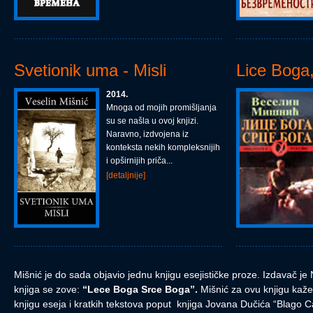
Svetionik uma - Misli
Lice Boga
2014.
Mnoga od mojih promišljanja
su se našla u ovoj knjizi.
Naravno, izdvojena iz
konteksta nekih kompleksnijih
i opširnijih priča...
[detaljnije]
Mišnić je do sada objavio jednu knjigu esejističke proze. Izdavač j
knjiga se zove:
“Lece Boga Srce Boga”.
Mišnić za ovu knjigu kaže
knjigu eseja i kratkih tekstova poput knjiga Jovana Dučića “Blago 