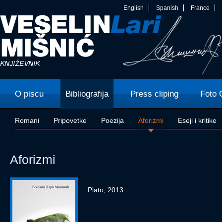
English
Spanish
France
O piscu
Bibliografija
Press cliping
Foto 
Romani
Pripovetke
Poezija
Aforizmi
Eseji i kritike
Aforizmi
Plato, 2013