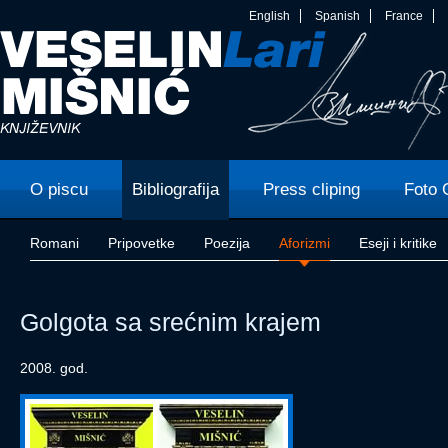
English
Spanish
France
O piscu
Bibliografija
Press cliping
Foto 
Romani
Pripovetke
Poezija
Aforizmi
Eseji i kritike
Golgota sa srećnim krajem
2008. god.