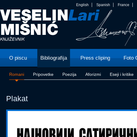
English
Spanish
France
O piscu
Bibliografija
Press cliping
Foto 
Romani
Pripovetke
Poezija
Aforizmi
Eseji i kritike
Plakat