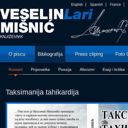
English
Spanish
France
O piscu
Bibliografija
Press cliping
Foto 
Romani
Pripovetke
Poezija
Aforizmi
Eseji i kritike
Taksimanija tahikardija